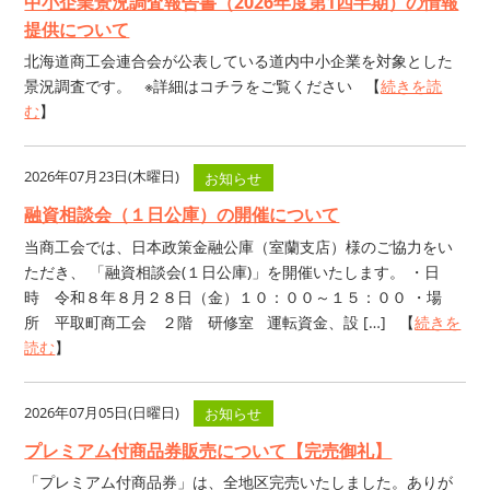
中小企業景況調査報告書（2026年度第1四半期）の情報
提供について
北海道商工会連合会が公表している道内中小企業を対象とした
景況調査です。 ※詳細はコチラをご覧ください 【
続きを読
む
】
2026年07月23日(木曜日)
お知らせ
融資相談会（１日公庫）の開催について
当商工会では、日本政策金融公庫（室蘭支店）様のご協力をい
ただき、 「融資相談会(１日公庫)」を開催いたします。 ・日
時 令和８年８月２８日（金）１０：００～１５：００ ・場
所 平取町商工会 ２階 研修室 運転資金、設 […] 【
続きを
読む
】
2026年07月05日(日曜日)
お知らせ
プレミアム付商品券販売について【完売御礼】
「プレミアム付商品券」は、全地区完売いたしました。ありが