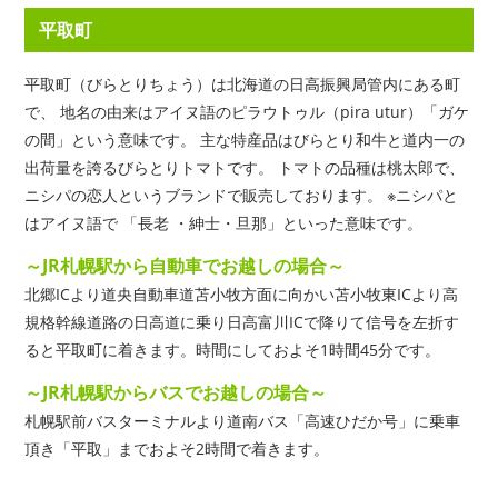
平取町
平取町（びらとりちょう）は北海道の日高振興局管内にある町
で、 地名の由来はアイヌ語のピラウトゥル（pira utur）「ガケ
の間」という意味です。 主な特産品はびらとり和牛と道内一の
出荷量を誇るびらとりトマトです。 トマトの品種は桃太郎で、
ニシパの恋人というブランドで販売しております。 ※ニシパと
はアイヌ語で 「長老 ・紳士・旦那」といった意味です。
～JR札幌駅から自動車でお越しの場合～
北郷ICより道央自動車道苫小牧方面に向かい苫小牧東ICより高
規格幹線道路の日高道に乗り日高富川ICで降りて信号を左折す
ると平取町に着きます。時間にしておよそ1時間45分です。
～JR札幌駅からバスでお越しの場合～
札幌駅前バスターミナルより道南バス「高速ひだか号」に乗車
頂き「平取」までおよそ2時間で着きます。