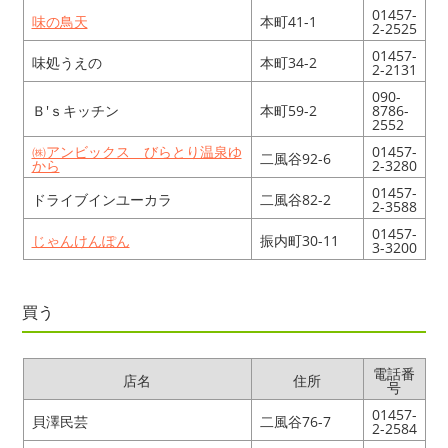
01457-
味の鳥天
本町41-1
2-2525
01457-
味処うえの
本町34-2
2-2131
090-
Ｂ'ｓキッチン
本町59-2
8786-
2552
㈱アンビックス びらとり温泉ゆ
01457-
二風谷92-6
から
2-3280
01457-
ドライブインユーカラ
二風谷82-2
2-3588
01457-
じゃんけんぽん
振内町30-11
3-3200
買う
電話番
店名
住所
号
01457-
貝澤民芸
二風谷76-7
2-2584