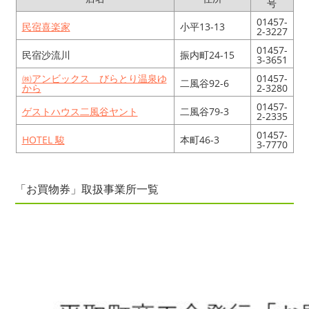
号
01457-
民宿喜楽家
小平13-13
2-3227
01457-
民宿沙流川
振内町24-15
3-3651
㈱アンビックス びらとり温泉ゆ
01457-
二風谷92-6
から
2-3280
01457-
ゲストハウス二風谷ヤント
二風谷79-3
2-2335
01457-
HOTEL 駿
本町46-3
3-7770
「お買物券」取扱事業所一覧