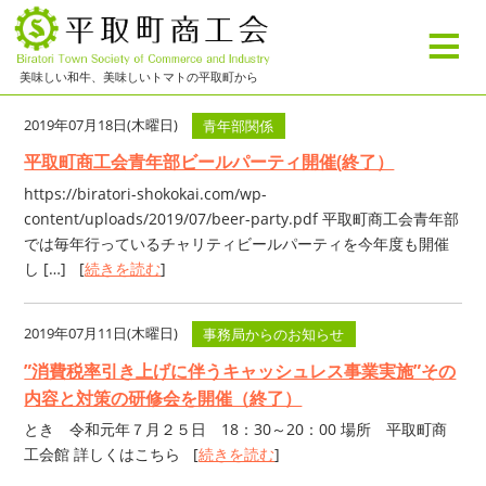
≡
美味しい和牛、美味しいトマトの平取町から
2019年07月18日(木曜日)
青年部関係
平取町商工会青年部ビールパーティ開催(終了）
https://biratori-shokokai.com/wp-
content/uploads/2019/07/beer-party.pdf 平取町商工会青年部
では毎年行っているチャリティビールパーティを今年度も開催
し […] [
続きを読む
]
2019年07月11日(木曜日)
事務局からのお知らせ
”消費税率引き上げに伴うキャッシュレス事業実施”その
内容と対策の研修会を開催（終了）
とき 令和元年７月２５日 18：30～20：00 場所 平取町商
工会館 詳しくはこちら [
続きを読む
]