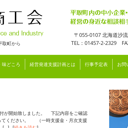
〒055-0107 北海道沙
TEL：01457-2-2329 FA
平取町から
・味どころ
経営発達支援計画とは
行事予定表
お問
請受付が開始致しました。 下記内容をご確認
ってください。 （一時支援金・月次支援
…] [
続きを読む
]