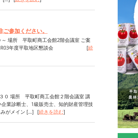
非ご参加ください。
～ 場所 平取町商工会館2階会議室 ご案
0224 R03年度平取地区懇談会 [
続
:３０ 場所 平取町商工会館２階会議室 講
小企業診断士、1級販売士、知的財産管理技
がメイン […] [
続きを読む
]