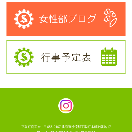
平取町商工会 〒055-0107 北海道沙流郡平取町本町34番地17