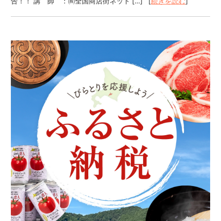
告！！ 講 師 ：㈱全国商店街ネット […] [
続きを読む
]