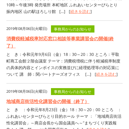
10時～午後3時 発売場所 本町地区 ふれあいセンターびらとり
振内地区 山の駅ほろしり館 […] [
続きを読む
]
2019年08月06日(火曜日)
事務局からのお知らせ
消費税軽減税率対応窓口相談等事業講習会の開催(終
了）
と き：令和元年9月6日（金）18：30～20：30 ところ：平取
町商工会館２階会議室 テーマ：消費税増税に伴う軽減税率制度
の具体的内容とインボイスの実務並びに経理処理等の対応策に
ついて 講 師：関パートナーズオフィス […] [
続きを読む
]
2019年08月06日(火曜日)
事務局からのお知らせ
地域商店街活性化講習会の開催（終了）
と き ：令和元年8月23日（金）18：30～20：00 ところ ：
ふれあいセンターびらとり目的ホール テーマ ：「地域商店街活
性化講習会」～商店会長から国会議員へ～”まちづくり実践報