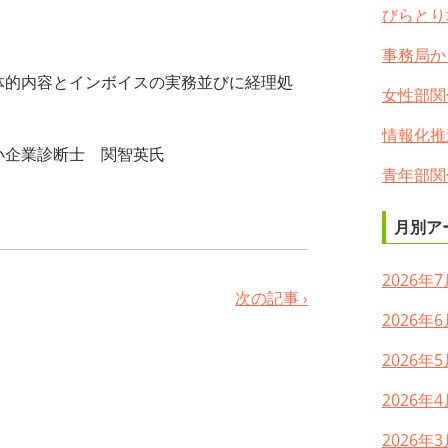
びらとり
事務局か
体的内容とインボイスの実務並びに経理処
女性部関
情報化推
小企業診断士 関智英氏
青年部関
月別ア
2026年7
次の記事 ›
2026年6
2026年5
2026年4
2026年3