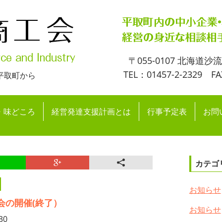
〒055-0107 北海道沙
TEL：01457-2-2329 FA
平取町から
・味どころ
経営発達支援計画とは
行事予定表
お問
カテゴ
お知らせ
会の開催(終了）
お知らせ
30