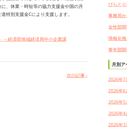
びらとり
象に、休業・時短等の協力支援金や国の月
な道特別支援金Cにより支援します。
事務局か
女性部関
情報化推
 – 経済部地域経済局中小企業課
青年部関
月別ア
次の記事 ›
2026年7
2026年6
2026年5
2026年4
2026年3